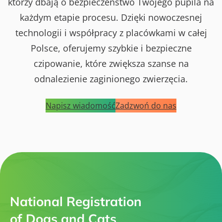
którzy dbają o bezpieczeństwo Twojego pupila na
każdym etapie procesu. Dzięki nowoczesnej
technologii i współpracy z placówkami w całej
Polsce, oferujemy szybkie i bezpieczne
czipowanie, które zwiększa szanse na
odnalezienie zaginionego zwierzęcia.
Napisz wiadomość
Zadzwoń do nas
National Registration
of Dogs and Cats