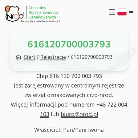
Przejdź
do
treści
616120700003793
Start
/
Rejestracje
/
616120700003793
Chip
616 120 700 003 793
Jest zarejestrowany w centralnym rejestrze
zwierząt oznakowanych crzo-nrod.
Więcej informacji pod numerem
+48 722 004
103
lub
biuro@nrod.pl
Właściciel: Pan/Pani
Iwona