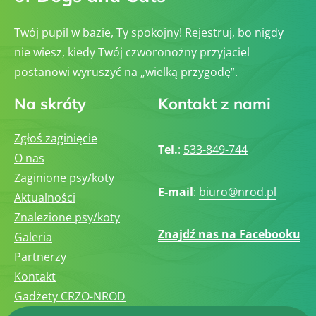
Twój pupil w bazie, Ty spokojny! Rejestruj, bo nigdy
nie wiesz, kiedy Twój czworonożny przyjaciel
postanowi wyruszyć na „wielką przygodę”.
Na skróty
Kontakt z nami
Zgłoś zaginięcie
Tel.
:
533-849-744
O nas
Zaginione psy/koty
E-mail
:
biuro@nrod.pl
Aktualności
Znalezione psy/koty
Znajdź nas na Facebooku
Galeria
Partnerzy
Kontakt
Gadżety CRZO-NROD