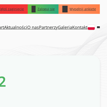
Zgłoś zaginięcie
Zaloguj się
Wypełnij ankietę
art
Aktualności
O nas
Partnerzy
Galeria
Kontakt
2