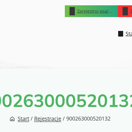
Zarejestruj psa/kota
St
0026300052013
Start
/
Rejestracje
/
900263000520132