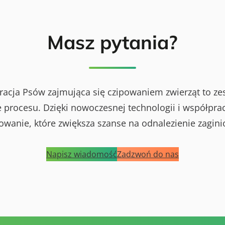
Masz pytania?
racja Psów zajmująca się czipowaniem zwierząt to ze
procesu. Dzięki nowoczesnej technologii i współprac
powanie, które zwiększa szanse na odnalezienie zagini
Napisz wiadomość
Zadzwoń do nas