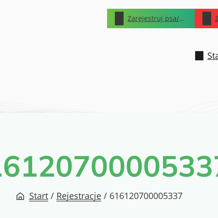
Zarejestruj psa/kota
St
1612070000533
Start
/
Rejestracje
/
616120700005337