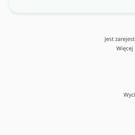
Jest zareje
Więcej
Wych