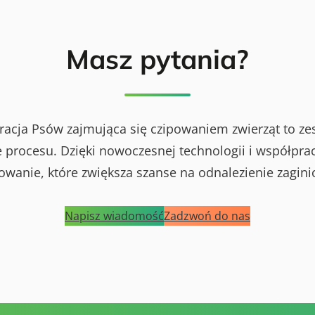
Masz pytania?
racja Psów zajmująca się czipowaniem zwierząt to ze
procesu. Dzięki nowoczesnej technologii i współprac
powanie, które zwiększa szanse na odnalezienie zagini
Napisz wiadomość
Zadzwoń do nas