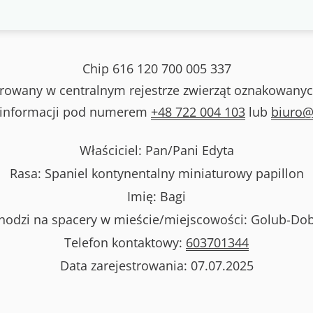
Chip
616 120 700 005 337
strowany w centralnym rejestrze zwierząt oznakowanyc
 informacji pod numerem
+48 722 004 103
lub
biuro@
Właściciel: Pan/Pani
Edyta
Rasa:
Spaniel kontynentalny miniaturowy papillon
Imię:
Bagi
odzi na spacery w mieście/miejscowości:
Golub-Dob
Telefon kontaktowy:
603701344
Data zarejestrowania:
07.07.2025