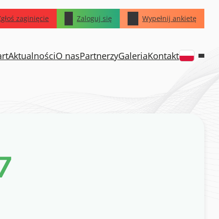
Zgłoś zaginięcie
Zaloguj się
Wypełnij ankietę
art
Aktualności
O nas
Partnerzy
Galeria
Kontakt
7