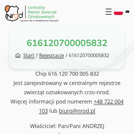
Przejdź
do
treści
616120700005832
Start
/
Rejestracje
/
616120700005832
Chip
616 120 700 005 832
Jest zarejestrowany w centralnym rejestrze
zwierząt oznakowanych crzo-nrod.
Więcej informacji pod numerem
+48 722 004
103
lub
biuro@nrod.pl
Właściciel: Pan/Pani
ANDRZEJ