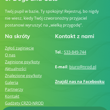
Twój pupil w bazie, Ty spokojny! Rejestruj, bo nigdy
nie wiesz, kiedy Twój czworonożny przyjaciel
postanowi wyruszyć na „wielką przygodę”.
Na skróty
Kontakt z nami
Zgłoś zaginięcie
Tel.
:
533-849-744
O nas
Zaginione psy/koty
E-mail
:
biuro@nrod.pl
Aktualności
Znalezione psy/koty
Znajdź nas na Facebooku
Galeria
Partnerzy
Kontakt
Gadżety CRZO-NROD