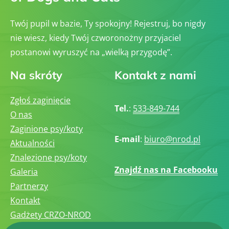
Twój pupil w bazie, Ty spokojny! Rejestruj, bo nigdy
nie wiesz, kiedy Twój czworonożny przyjaciel
postanowi wyruszyć na „wielką przygodę”.
Na skróty
Kontakt z nami
Zgłoś zaginięcie
Tel.
:
533-849-744
O nas
Zaginione psy/koty
E-mail
:
biuro@nrod.pl
Aktualności
Znalezione psy/koty
Znajdź nas na Facebooku
Galeria
Partnerzy
Kontakt
Gadżety CRZO-NROD