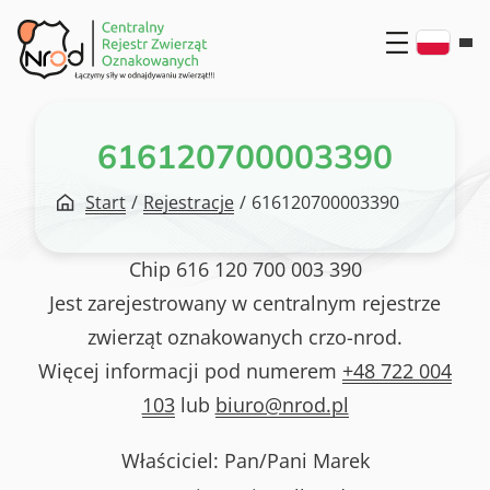
Przejdź
do
treści
616120700003390
Start
/
Rejestracje
/
616120700003390
Chip
616 120 700 003 390
Jest zarejestrowany w centralnym rejestrze
zwierząt oznakowanych crzo-nrod.
Więcej informacji pod numerem
+48 722 004
103
lub
biuro@nrod.pl
Właściciel: Pan/Pani
Marek