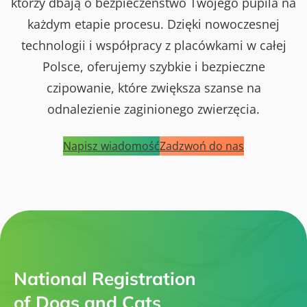
którzy dbają o bezpieczeństwo Twojego pupila na
każdym etapie procesu. Dzięki nowoczesnej
technologii i współpracy z placówkami w całej
Polsce, oferujemy szybkie i bezpieczne
czipowanie, które zwiększa szanse na
odnalezienie zaginionego zwierzęcia.
Napisz wiadomość
Zadzwoń do nas
National Registration
of Dogs and Cats