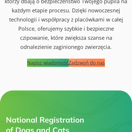
którzy dbają o bezpieczeństwo Twojego pupila na
każdym etapie procesu. Dzięki nowoczesnej
technologii i współpracy z placówkami w całej
Polsce, oferujemy szybkie i bezpieczne
czipowanie, które zwiększa szanse na
odnalezienie zaginionego zwierzęcia.
Napisz wiadomość
Zadzwoń do nas
National Registration
of Dogs and Cats