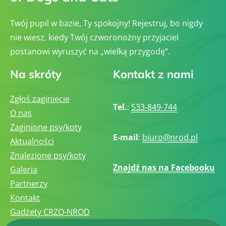
Twój pupil w bazie, Ty spokojny! Rejestruj, bo nigdy
nie wiesz, kiedy Twój czworonożny przyjaciel
postanowi wyruszyć na „wielką przygodę”.
Na skróty
Kontakt z nami
Zgłoś zaginięcie
Tel.
:
533-849-744
O nas
Zaginione psy/koty
E-mail
:
biuro@nrod.pl
Aktualności
Znalezione psy/koty
Znajdź nas na Facebooku
Galeria
Partnerzy
Kontakt
Gadżety CRZO-NROD