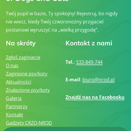
Twój pupil w bazie, Ty spokojny! Rejestruj, bo nigdy
nie wiesz, kiedy Twój czworonożny przyjaciel
postanowi wyruszyć na „wielką przygodę”.
Na skróty
Kontakt z nami
Zgłoś zaginięcie
Tel.
:
533-849-744
O nas
Zaginione psy/koty
E-mail
:
biuro@nrod.pl
Aktualności
Znalezione psy/koty
Znajdź nas na Facebooku
Galeria
Partnerzy
Kontakt
Gadżety CRZO-NROD