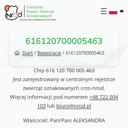
Przejdź
do
treści
616120700005463
Start
/
Rejestracje
/
616120700005463
Chip
616 120 700 005 463
Jest zarejestrowany w centralnym rejestrze
zwierząt oznakowanych crzo-nrod.
Więcej informacji pod numerem
+48 722 004
103
lub
biuro@nrod.pl
Właściciel: Pan/Pani
ALEKSANDRA