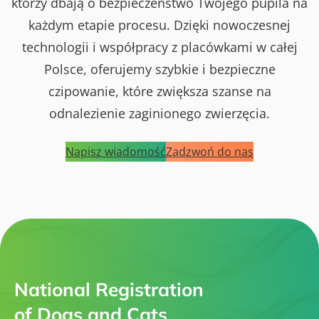
którzy dbają o bezpieczeństwo Twojego pupila na
każdym etapie procesu. Dzięki nowoczesnej
technologii i współpracy z placówkami w całej
Polsce, oferujemy szybkie i bezpieczne
czipowanie, które zwiększa szanse na
odnalezienie zaginionego zwierzęcia.
Napisz wiadomość
Zadzwoń do nas
National Registration
of Dogs and Cats