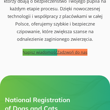
którzy dbają o bezpieczeństwo Twojego pupila na
każdym etapie procesu. Dzięki nowoczesnej
technologii i współpracy z placówkami w całej
Polsce, oferujemy szybkie i bezpieczne
czipowanie, które zwiększa szanse na
odnalezienie zaginionego zwierzęcia.
Napisz wiadomość
Zadzwoń do nas
National Registration
of Dogs and Cats