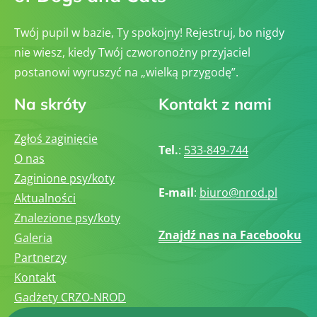
Twój pupil w bazie, Ty spokojny! Rejestruj, bo nigdy
nie wiesz, kiedy Twój czworonożny przyjaciel
postanowi wyruszyć na „wielką przygodę”.
Na skróty
Kontakt z nami
Zgłoś zaginięcie
Tel.
:
533-849-744
O nas
Zaginione psy/koty
E-mail
:
biuro@nrod.pl
Aktualności
Znalezione psy/koty
Znajdź nas na Facebooku
Galeria
Partnerzy
Kontakt
Gadżety CRZO-NROD