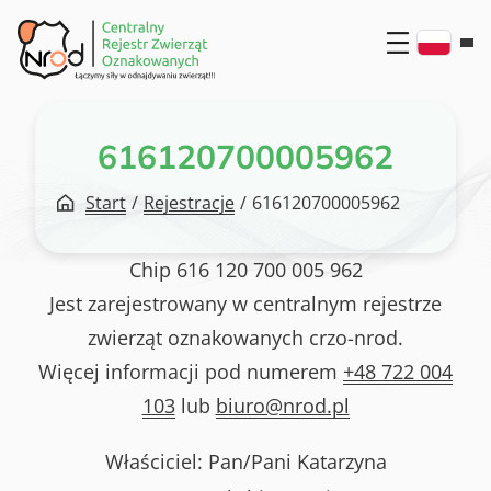
Przejdź
do
treści
616120700005962
Start
/
Rejestracje
/
616120700005962
Chip
616 120 700 005 962
Jest zarejestrowany w centralnym rejestrze
zwierząt oznakowanych crzo-nrod.
Więcej informacji pod numerem
+48 722 004
103
lub
biuro@nrod.pl
Właściciel: Pan/Pani
Katarzyna