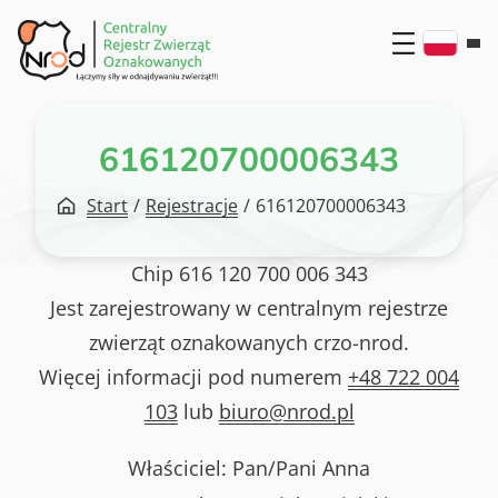
Przejdź
do
treści
616120700006343
Start
/
Rejestracje
/
616120700006343
Chip
616 120 700 006 343
Jest zarejestrowany w centralnym rejestrze
zwierząt oznakowanych crzo-nrod.
Więcej informacji pod numerem
+48 722 004
103
lub
biuro@nrod.pl
Właściciel: Pan/Pani
Anna