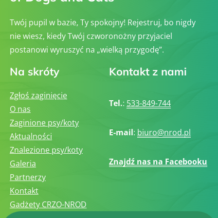
Twój pupil w bazie, Ty spokojny! Rejestruj, bo nigdy
nie wiesz, kiedy Twój czworonożny przyjaciel
postanowi wyruszyć na „wielką przygodę”.
Na skróty
Kontakt z nami
Zgłoś zaginięcie
Tel.
:
533-849-744
O nas
Zaginione psy/koty
E-mail
:
biuro@nrod.pl
Aktualności
Znalezione psy/koty
Znajdź nas na Facebooku
Galeria
Partnerzy
Kontakt
Gadżety CRZO-NROD