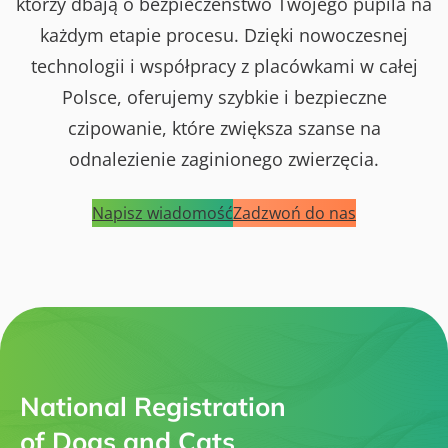
którzy dbają o bezpieczeństwo Twojego pupila na
każdym etapie procesu. Dzięki nowoczesnej
technologii i współpracy z placówkami w całej
Polsce, oferujemy szybkie i bezpieczne
czipowanie, które zwiększa szanse na
odnalezienie zaginionego zwierzęcia.
Napisz wiadomość
Zadzwoń do nas
National Registration
of Dogs and Cats