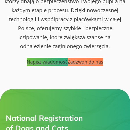
którzy dbają o bezpieczeństwo Twojego pupila na
każdym etapie procesu. Dzięki nowoczesnej
technologii i współpracy z placówkami w całej
Polsce, oferujemy szybkie i bezpieczne
czipowanie, które zwiększa szanse na
odnalezienie zaginionego zwierzęcia.
Napisz wiadomość
Zadzwoń do nas
National Registration
of Dogs and Cats