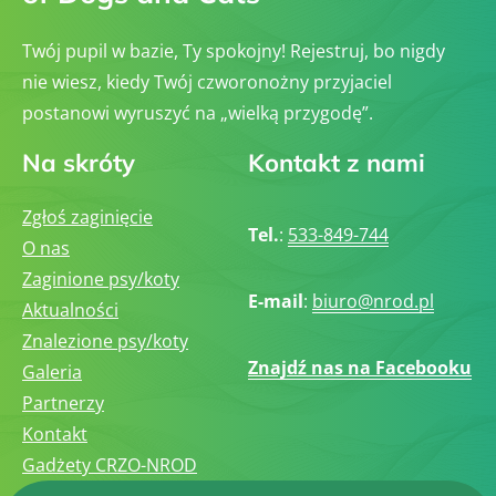
Twój pupil w bazie, Ty spokojny! Rejestruj, bo nigdy
nie wiesz, kiedy Twój czworonożny przyjaciel
postanowi wyruszyć na „wielką przygodę”.
Na skróty
Kontakt z nami
Zgłoś zaginięcie
Tel.
:
533-849-744
O nas
Zaginione psy/koty
E-mail
:
biuro@nrod.pl
Aktualności
Znalezione psy/koty
Znajdź nas na Facebooku
Galeria
Partnerzy
Kontakt
Gadżety CRZO-NROD