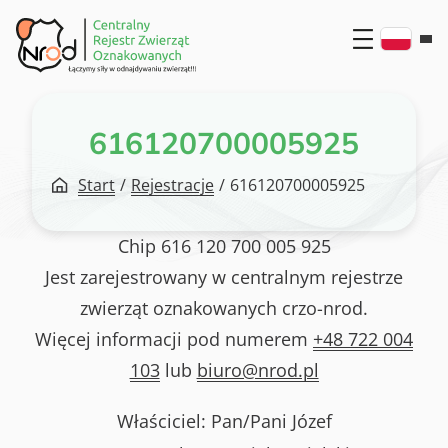
Przejdź
do
treści
616120700005925
Start
/
Rejestracje
/
616120700005925
Chip
616 120 700 005 925
Jest zarejestrowany w centralnym rejestrze
zwierząt oznakowanych crzo-nrod.
Więcej informacji pod numerem
+48 722 004
103
lub
biuro@nrod.pl
Właściciel: Pan/Pani
Józef