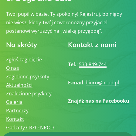
Twój pupil w bazie, Ty spokojny! Rejestruj, bo nigdy
nie wiesz, kiedy Twój czworonożny przyjaciel
postanowi wyruszyć na „wielką przygodę”.
Na skróty
Kontakt z nami
Zgłoś zaginięcie
Tel.
:
533-849-744
O nas
Zaginione psy/koty
E-mail
:
biuro@nrod.pl
Aktualności
Znalezione psy/koty
Znajdź nas na Facebooku
Galeria
Partnerzy
Kontakt
Gadżety CRZO-NROD