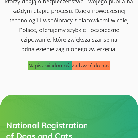
którzy dbają o bezpieczeństwo Twojego pupila na
każdym etapie procesu. Dzięki nowoczesnej
technologii i współpracy z placówkami w całej
Polsce, oferujemy szybkie i bezpieczne
czipowanie, które zwiększa szanse na
odnalezienie zaginionego zwierzęcia.
Napisz wiadomość
Zadzwoń do nas
National Registration
of Dogs and Cats