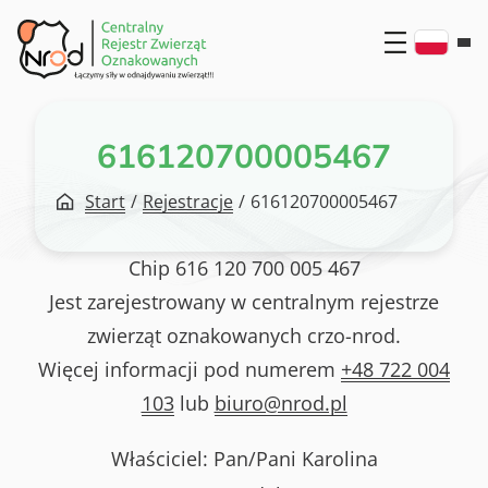
Przejdź
do
treści
616120700005467
Start
/
Rejestracje
/
616120700005467
Chip
616 120 700 005 467
Jest zarejestrowany w centralnym rejestrze
zwierząt oznakowanych crzo-nrod.
Więcej informacji pod numerem
+48 722 004
103
lub
biuro@nrod.pl
Właściciel: Pan/Pani
Karolina