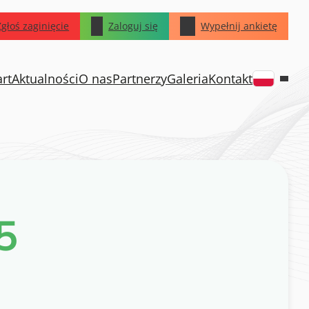
Zgłoś zaginięcie
Zaloguj się
Wypełnij ankietę
art
Aktualności
O nas
Partnerzy
Galeria
Kontakt
5