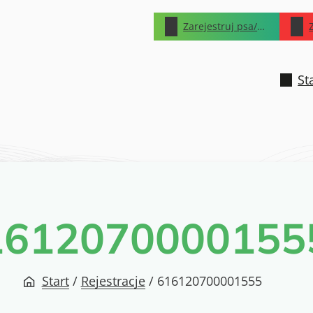
Zarejestruj psa/kota
St
1612070000155
Start
/
Rejestracje
/
616120700001555