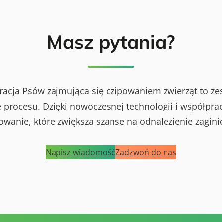
Masz pytania?
racja Psów zajmująca się czipowaniem zwierząt to ze
procesu. Dzięki nowoczesnej technologii i współprac
powanie, które zwiększa szanse na odnalezienie zagini
Napisz wiadomość
Zadzwoń do nas