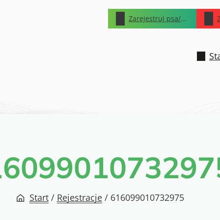
Zarejestruj psa/kota
St
1609901073297
Start
/
Rejestracje
/
616099010732975