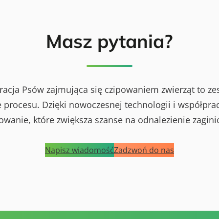
Masz pytania?
racja Psów zajmująca się czipowaniem zwierząt to ze
procesu. Dzięki nowoczesnej technologii i współprac
powanie, które zwiększa szanse na odnalezienie zagini
Napisz wiadomość
Zadzwoń do nas