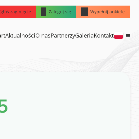
Zgłoś zaginięcie
Zaloguj się
Wypełnij ankietę
art
Aktualności
O nas
Partnerzy
Galeria
Kontakt
5