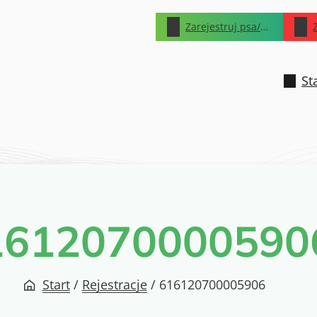
Zarejestruj psa/kota
St
1612070000590
Start
/
Rejestracje
/
616120700005906