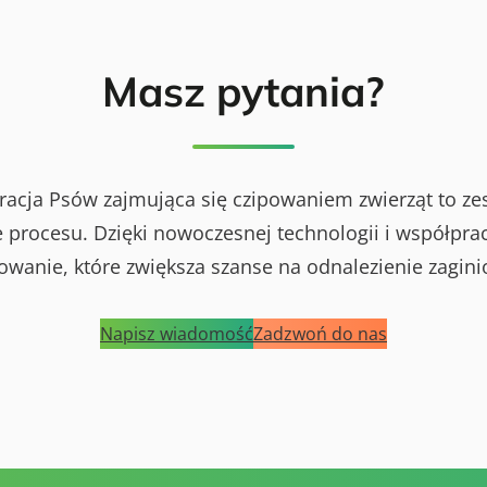
Masz pytania?
racja Psów zajmująca się czipowaniem zwierząt to ze
procesu. Dzięki nowoczesnej technologii i współprac
powanie, które zwiększa szanse na odnalezienie zagini
Napisz wiadomość
Zadzwoń do nas