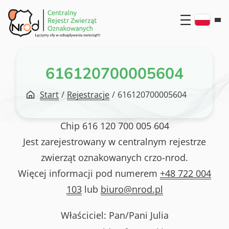
Przejdź
do
treści
616120700005604
Start
/
Rejestracje
/
616120700005604
Chip
616 120 700 005 604
Jest zarejestrowany w centralnym rejestrze
zwierząt oznakowanych crzo-nrod.
Więcej informacji pod numerem
+48 722 004
103
lub
biuro@nrod.pl
Właściciel: Pan/Pani
Julia