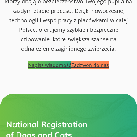
którzy dbają o bezpieczeństwo Twojego pupila na
każdym etapie procesu. Dzięki nowoczesnej
technologii i współpracy z placówkami w całej
Polsce, oferujemy szybkie i bezpieczne
czipowanie, które zwiększa szanse na
odnalezienie zaginionego zwierzęcia.
Napisz wiadomość
Zadzwoń do nas
National Registration
of Dogs and Cats