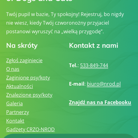
Twój pupil w bazie, Ty spokojny! Rejestruj, bo nigdy
nie wiesz, kiedy Twój czworonożny przyjaciel
postanowi wyruszyć na „wielką przygodę”.
Na skróty
Kontakt z nami
Zgłoś zaginięcie
Tel.
:
533-849-744
O nas
Zaginione psy/koty
E-mail
:
biuro@nrod.pl
Aktualności
Znalezione psy/koty
Znajdź nas na Facebooku
Galeria
Partnerzy
Kontakt
Gadżety CRZO-NROD