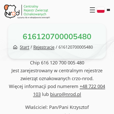
Przejdź
do
treści
616120700005480
Start
/
Rejestracje
/
616120700005480
Chip
616 120 700 005 480
Jest zarejestrowany w centralnym rejestrze
zwierząt oznakowanych crzo-nrod.
Więcej informacji pod numerem
+48 722 004
103
lub
biuro@nrod.pl
Właściciel: Pan/Pani
Krzysztof