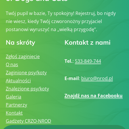
Twój pupil w bazie, Ty spokojny! Rejestruj, bo nigdy
nie wiesz, kiedy Twój czworonożny przyjaciel
postanowi wyruszyć na „wielką przygodę”.
Na skróty
Kontakt z nami
Zgłoś zaginięcie
Tel.
:
533-849-744
O nas
Zaginione psy/koty
E-mail
:
biuro@nrod.pl
Aktualności
Znalezione psy/koty
Znajdź nas na Facebooku
Galeria
Partnerzy
Kontakt
Gadżety CRZO-NROD