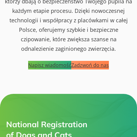
którzy dbają o bezpieczeństwo Twojego pupila na
każdym etapie procesu. Dzięki nowoczesnej
technologii i współpracy z placówkami w całej
Polsce, oferujemy szybkie i bezpieczne
czipowanie, które zwiększa szanse na
odnalezienie zaginionego zwierzęcia.
Napisz wiadomość
Zadzwoń do nas
National Registration
of Dogs and Cats