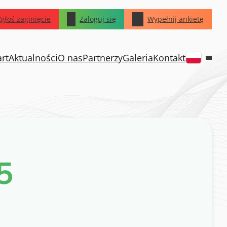
Zgłoś zaginięcie
Zaloguj się
Wypełnij ankietę
art
Aktualności
O nas
Partnerzy
Galeria
Kontakt
5