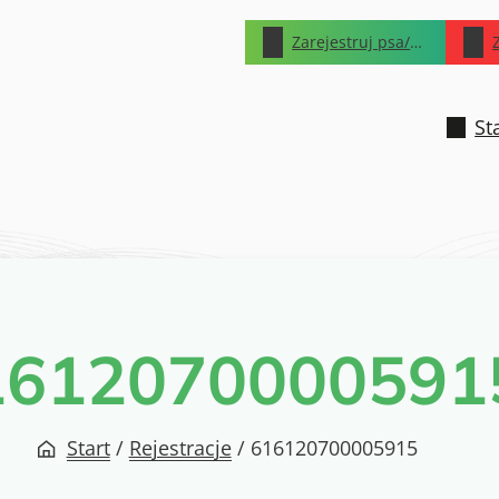
Zarejestruj psa/kota
St
1612070000591
Start
/
Rejestracje
/
616120700005915