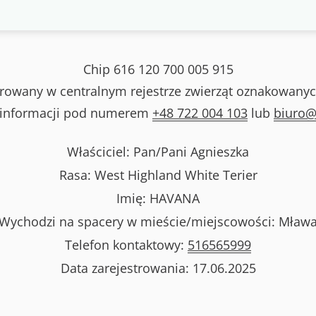
Chip
616 120 700 005 915
strowany w centralnym rejestrze zwierząt oznakowanyc
 informacji pod numerem
+48 722 004 103
lub
biuro@
Właściciel: Pan/Pani
Agnieszka
Rasa:
West Highland White Terier
Imię:
HAVANA
Wychodzi na spacery w mieście/miejscowości:
Mław
Telefon kontaktowy:
516565999
Data zarejestrowania:
17.06.2025