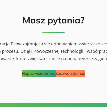
Masz pytania?
racja Psów zajmująca się czipowaniem zwierząt to ze
procesu. Dzięki nowoczesnej technologii i współprac
powanie, które zwiększa szanse na odnalezienie zagini
Napisz wiadomość
Zadzwoń do nas