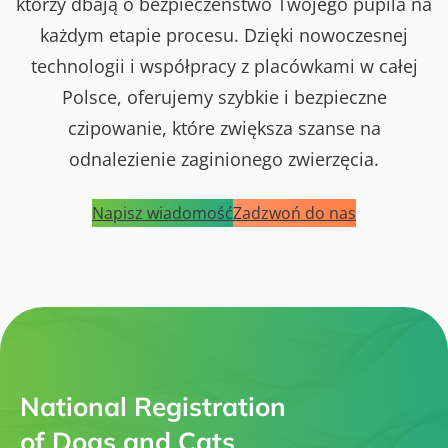
którzy dbają o bezpieczeństwo Twojego pupila na
każdym etapie procesu. Dzięki nowoczesnej
technologii i współpracy z placówkami w całej
Polsce, oferujemy szybkie i bezpieczne
czipowanie, które zwiększa szanse na
odnalezienie zaginionego zwierzęcia.
Napisz wiadomość
Zadzwoń do nas
National Registration
of Dogs and Cats