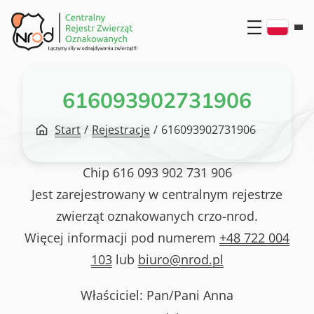
Przejdź
do
treści
616093902731906
Start
/
Rejestracje
/
616093902731906
Chip
616 093 902 731 906
Jest zarejestrowany w centralnym rejestrze
zwierząt oznakowanych crzo-nrod.
Więcej informacji pod numerem
+48 722 004
103
lub
biuro@nrod.pl
Właściciel: Pan/Pani
Anna