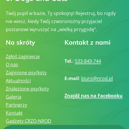
Twój pupil w bazie, Ty spokojny! Rejestruj, bo nigdy
nie wiesz, kiedy Twój czworonożny przyjaciel
postanowi wyruszyć na „wielką przygodę”.
Na skróty
Kontakt z nami
Zgłoś zaginięcie
Tel.
:
533-849-744
O nas
Zaginione psy/koty
E-mail
:
biuro@nrod.pl
Aktualności
Znalezione psy/koty
Znajdź nas na Facebooku
Galeria
Partnerzy
Kontakt
Gadżety CRZO-NROD