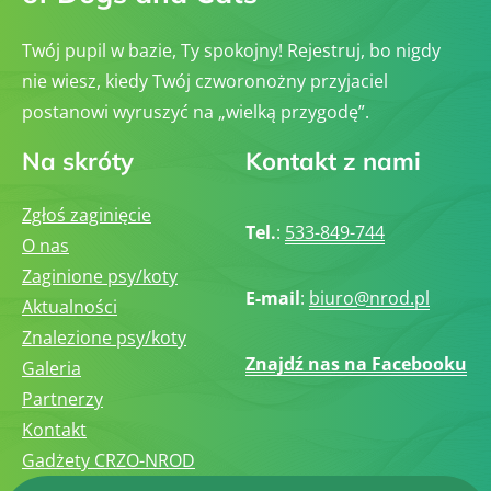
Twój pupil w bazie, Ty spokojny! Rejestruj, bo nigdy
nie wiesz, kiedy Twój czworonożny przyjaciel
postanowi wyruszyć na „wielką przygodę”.
Na skróty
Kontakt z nami
Zgłoś zaginięcie
Tel.
:
533-849-744
O nas
Zaginione psy/koty
E-mail
:
biuro@nrod.pl
Aktualności
Znalezione psy/koty
Znajdź nas na Facebooku
Galeria
Partnerzy
Kontakt
Gadżety CRZO-NROD