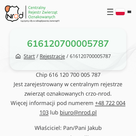
Przejdź
do
treści
616120700005787
Start
/
Rejestracje
/
616120700005787
Chip
616 120 700 005 787
Jest zarejestrowany w centralnym rejestrze
zwierząt oznakowanych crzo-nrod.
Więcej informacji pod numerem
+48 722 004
103
lub
biuro@nrod.pl
Właściciel: Pan/Pani
Jakub