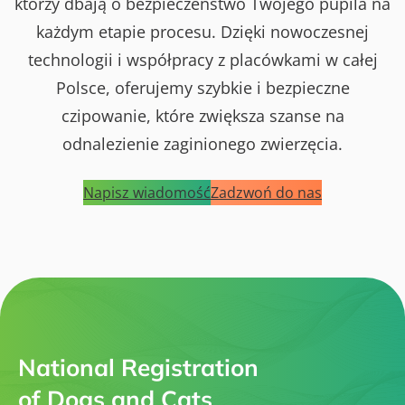
którzy dbają o bezpieczeństwo Twojego pupila na
każdym etapie procesu. Dzięki nowoczesnej
technologii i współpracy z placówkami w całej
Polsce, oferujemy szybkie i bezpieczne
czipowanie, które zwiększa szanse na
odnalezienie zaginionego zwierzęcia.
Napisz wiadomość
Zadzwoń do nas
National Registration
of Dogs and Cats