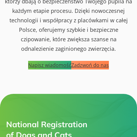
którzy dbają o bezpieczeństwo Twojego pupila na
każdym etapie procesu. Dzięki nowoczesnej
technologii i współpracy z placówkami w całej
Polsce, oferujemy szybkie i bezpieczne
czipowanie, które zwiększa szanse na
odnalezienie zaginionego zwierzęcia.
Napisz wiadomość
Zadzwoń do nas
National Registration
of Dogs and Cats