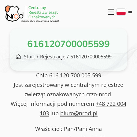
Przejdź
do
treści
616120700005599
Start
/
Rejestracje
/
616120700005599
Chip
616 120 700 005 599
Jest zarejestrowany w centralnym rejestrze
zwierząt oznakowanych crzo-nrod.
Więcej informacji pod numerem
+48 722 004
103
lub
biuro@nrod.pl
Właściciel: Pan/Pani
Anna