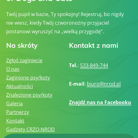
Twój pupil w bazie, Ty spokojny! Rejestruj, bo nigdy
nie wiesz, kiedy Twój czworonożny przyjaciel
postanowi wyruszyć na „wielką przygodę”.
Na skróty
Kontakt z nami
Zgłoś zaginięcie
Tel.
:
533-849-744
O nas
Zaginione psy/koty
E-mail
:
biuro@nrod.pl
Aktualności
Znalezione psy/koty
Znajdź nas na Facebooku
Galeria
Partnerzy
Kontakt
Gadżety CRZO-NROD