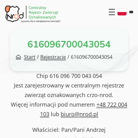
Przejdź
do
treści
616096700043054
Start
/
Rejestracje
/
616096700043054
Chip
616 096 700 043 054
Jest zarejestrowany w centralnym rejestrze
zwierząt oznakowanych crzo-nrod.
Więcej informacji pod numerem
+48 722 004
103
lub
biuro@nrod.pl
Właściciel: Pan/Pani
Andrzej