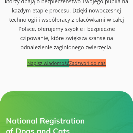
którzy dbają o bezpieczeństwo Twojego pupila na
każdym etapie procesu. Dzięki nowoczesnej
technologii i współpracy z placówkami w całej
Polsce, oferujemy szybkie i bezpieczne
czipowanie, które zwiększa szanse na
odnalezienie zaginionego zwierzęcia.
Napisz wiadomość
Zadzwoń do nas
National Registration
of Dogs and Cats