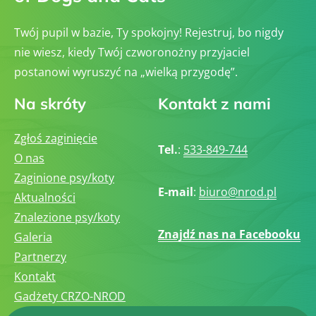
Twój pupil w bazie, Ty spokojny! Rejestruj, bo nigdy
nie wiesz, kiedy Twój czworonożny przyjaciel
postanowi wyruszyć na „wielką przygodę”.
Na skróty
Kontakt z nami
Zgłoś zaginięcie
Tel.
:
533-849-744
O nas
Zaginione psy/koty
E-mail
:
biuro@nrod.pl
Aktualności
Znalezione psy/koty
Znajdź nas na Facebooku
Galeria
Partnerzy
Kontakt
Gadżety CRZO-NROD