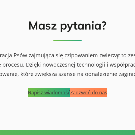
Masz pytania?
racja Psów zajmująca się czipowaniem zwierząt to ze
procesu. Dzięki nowoczesnej technologii i współprac
powanie, które zwiększa szanse na odnalezienie zagini
Napisz wiadomość
Zadzwoń do nas