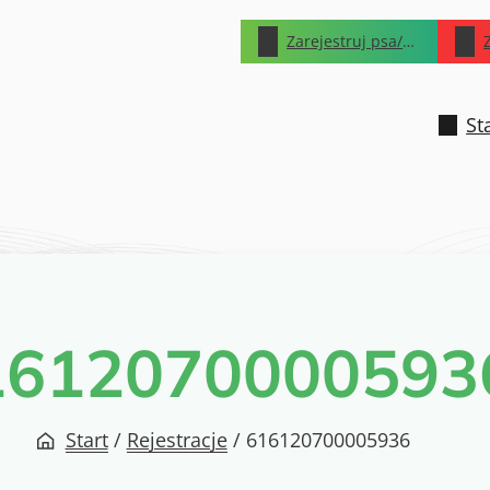
Zarejestruj psa/kota
St
1612070000593
Start
/
Rejestracje
/
616120700005936