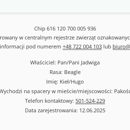
Chip
616 120 700 005 936
strowany w centralnym rejestrze zwierząt oznakowanyc
 informacji pod numerem
+48 722 004 103
lub
biuro@
Właściciel: Pan/Pani
Jadwiga
Rasa:
Beagle
Imię:
Kieł/Hugo
Wychodzi na spacery w mieście/miejscowości:
Pakoś
Telefon kontaktowy:
501-524-229
Data zarejestrowania:
12.06.2025