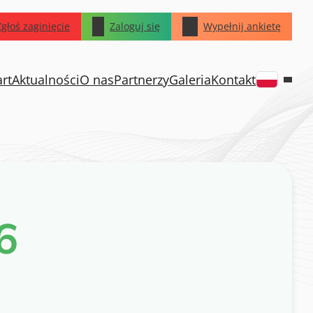
Zgłoś zaginięcie
Zaloguj się
Wypełnij ankietę
art
Aktualności
O nas
Partnerzy
Galeria
Kontakt
6