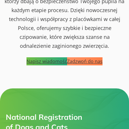
którzy dbają o bezpieczeństwo Twojego pupila na
każdym etapie procesu. Dzięki nowoczesnej
technologii i współpracy z placówkami w całej
Polsce, oferujemy szybkie i bezpieczne
czipowanie, które zwiększa szanse na
odnalezienie zaginionego zwierzęcia.
Napisz wiadomość
Zadzwoń do nas
National Registration
of Dogs and Cats