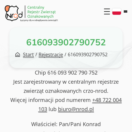
Przejdź
do
treści
616093902790752
Start
/
Rejestracje
/
616093902790752
Chip
616 093 902 790 752
Jest zarejestrowany w centralnym rejestrze
zwierząt oznakowanych crzo-nrod.
Więcej informacji pod numerem
+48 722 004
103
lub
biuro@nrod.pl
Właściciel: Pan/Pani
Konrad