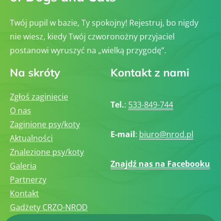
Twój pupil w bazie, Ty spokojny! Rejestruj, bo nigdy
nie wiesz, kiedy Twój czworonożny przyjaciel
postanowi wyruszyć na „wielką przygodę”.
Na skróty
Kontakt z nami
Zgłoś zaginięcie
Tel.
:
533-849-744
O nas
Zaginione psy/koty
E-mail
:
biuro@nrod.pl
Aktualności
Znalezione psy/koty
Znajdź nas na Facebooku
Galeria
Partnerzy
Kontakt
Gadżety CRZO-NROD