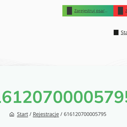
Zarejestruj psa/kota
St
1612070000579
Start
/
Rejestracje
/
616120700005795