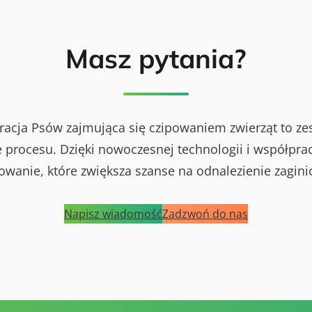
Masz pytania?
racja Psów zajmująca się czipowaniem zwierząt to ze
procesu. Dzięki nowoczesnej technologii i współprac
powanie, które zwiększa szanse na odnalezienie zagini
Napisz wiadomość
Zadzwoń do nas