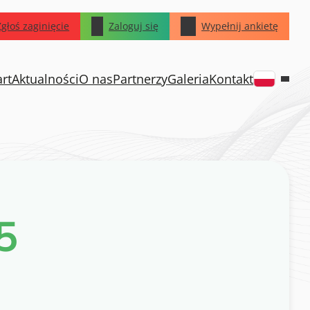
Zgłoś zaginięcie
Zaloguj się
Wypełnij ankietę
art
Aktualności
O nas
Partnerzy
Galeria
Kontakt
5