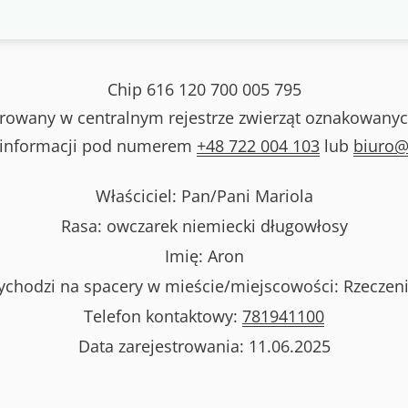
Chip
616 120 700 005 795
strowany w centralnym rejestrze zwierząt oznakowanyc
 informacji pod numerem
+48 722 004 103
lub
biuro@
Właściciel: Pan/Pani
Mariola
Rasa:
owczarek niemiecki długowłosy
Imię:
Aron
chodzi na spacery w mieście/miejscowości:
Rzeczen
Telefon kontaktowy:
781941100
Data zarejestrowania:
11.06.2025