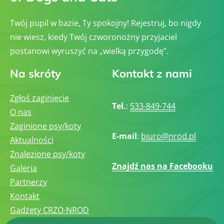
Twój pupil w bazie, Ty spokojny! Rejestruj, bo nigdy
nie wiesz, kiedy Twój czworonożny przyjaciel
postanowi wyruszyć na „wielką przygodę”.
Na skróty
Kontakt z nami
Zgłoś zaginięcie
Tel.
:
533-849-744
O nas
Zaginione psy/koty
E-mail
:
biuro@nrod.pl
Aktualności
Znalezione psy/koty
Znajdź nas na Facebooku
Galeria
Partnerzy
Kontakt
Gadżety CRZO-NROD