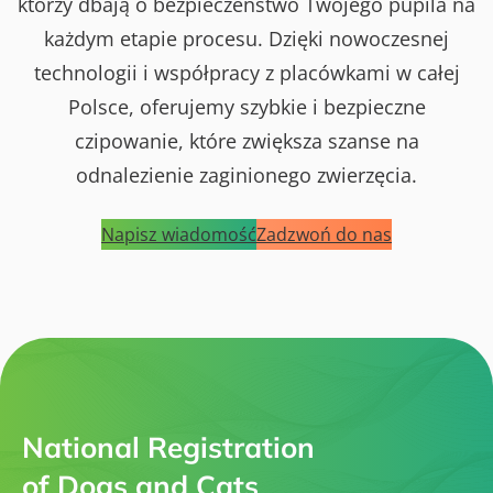
którzy dbają o bezpieczeństwo Twojego pupila na
każdym etapie procesu. Dzięki nowoczesnej
technologii i współpracy z placówkami w całej
Polsce, oferujemy szybkie i bezpieczne
czipowanie, które zwiększa szanse na
odnalezienie zaginionego zwierzęcia.
Napisz wiadomość
Zadzwoń do nas
National Registration
of Dogs and Cats