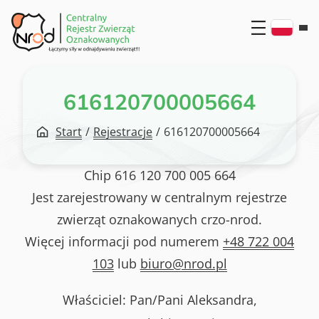
Przejdź
do
treści
616120700005664
Start
/
Rejestracje
/
616120700005664
Chip
616 120 700 005 664
Jest zarejestrowany w centralnym rejestrze
zwierząt oznakowanych crzo-nrod.
Więcej informacji pod numerem
+48 722 004
103
lub
biuro@nrod.pl
Właściciel: Pan/Pani
Aleksandra,