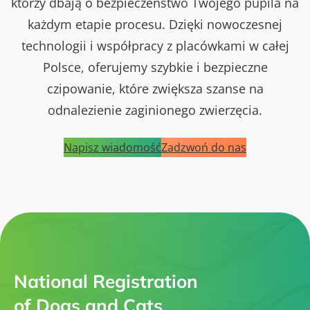
którzy dbają o bezpieczeństwo Twojego pupila na
każdym etapie procesu. Dzięki nowoczesnej
technologii i współpracy z placówkami w całej
Polsce, oferujemy szybkie i bezpieczne
czipowanie, które zwiększa szanse na
odnalezienie zaginionego zwierzęcia.
Napisz wiadomość
Zadzwoń do nas
National Registration
of Dogs and Cats