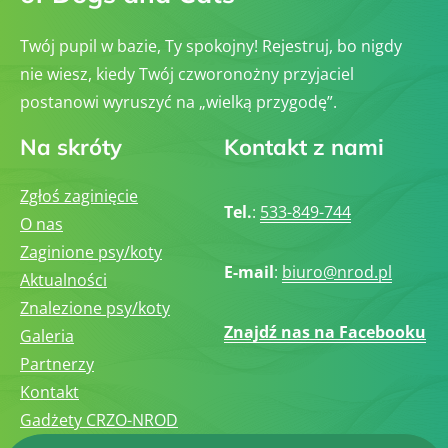
Twój pupil w bazie, Ty spokojny! Rejestruj, bo nigdy
nie wiesz, kiedy Twój czworonożny przyjaciel
postanowi wyruszyć na „wielką przygodę”.
Na skróty
Kontakt z nami
Zgłoś zaginięcie
Tel.
:
533-849-744
O nas
Zaginione psy/koty
E-mail
:
biuro@nrod.pl
Aktualności
Znalezione psy/koty
Znajdź nas na Facebooku
Galeria
Partnerzy
Kontakt
Gadżety CRZO-NROD