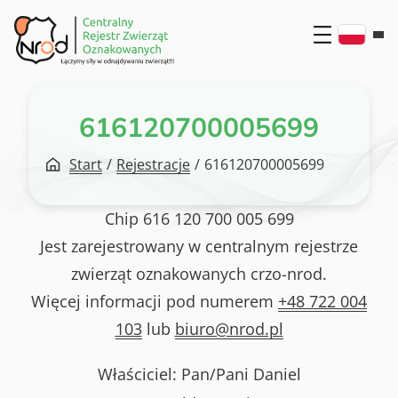
Przejdź
do
treści
616120700005699
Start
/
Rejestracje
/
616120700005699
Chip
616 120 700 005 699
Jest zarejestrowany w centralnym rejestrze
zwierząt oznakowanych crzo-nrod.
Więcej informacji pod numerem
+48 722 004
103
lub
biuro@nrod.pl
Właściciel: Pan/Pani
Daniel