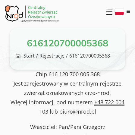
Przejdź
do
treści
616120700005368
Start
/
Rejestracje
/
616120700005368
Chip
616 120 700 005 368
Jest zarejestrowany w centralnym rejestrze
zwierząt oznakowanych crzo-nrod.
Więcej informacji pod numerem
+48 722 004
103
lub
biuro@nrod.pl
Właściciel: Pan/Pani
Grzegorz