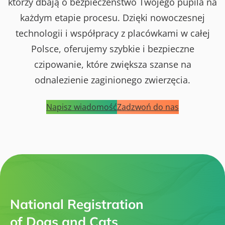
którzy dbają o bezpieczeństwo Twojego pupila na
każdym etapie procesu. Dzięki nowoczesnej
technologii i współpracy z placówkami w całej
Polsce, oferujemy szybkie i bezpieczne
czipowanie, które zwiększa szanse na
odnalezienie zaginionego zwierzęcia.
Napisz wiadomość
Zadzwoń do nas
National Registration
of Dogs and Cats