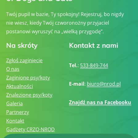
Twój pupil w bazie, Ty spokojny! Rejestruj, bo nigdy
nie wiesz, kiedy Twój czworonożny przyjaciel
postanowi wyruszyć na „wielką przygodę”.
Na skróty
Kontakt z nami
Zgłoś zaginięcie
Tel.
:
533-849-744
O nas
Zaginione psy/koty
E-mail
:
biuro@nrod.pl
Aktualności
Znalezione psy/koty
Znajdź nas na Facebooku
Galeria
Partnerzy
Kontakt
Gadżety CRZO-NROD