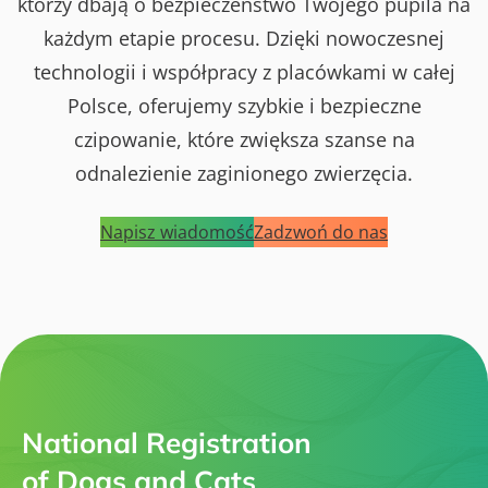
którzy dbają o bezpieczeństwo Twojego pupila na
każdym etapie procesu. Dzięki nowoczesnej
technologii i współpracy z placówkami w całej
Polsce, oferujemy szybkie i bezpieczne
czipowanie, które zwiększa szanse na
odnalezienie zaginionego zwierzęcia.
Napisz wiadomość
Zadzwoń do nas
National Registration
of Dogs and Cats