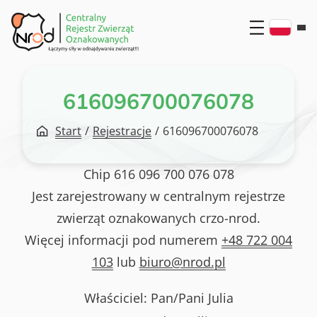
Przejdź
do
treści
616096700076078
Start
/
Rejestracje
/
616096700076078
Chip
616 096 700 076 078
Jest zarejestrowany w centralnym rejestrze
zwierząt oznakowanych crzo-nrod.
Więcej informacji pod numerem
+48 722 004
103
lub
biuro@nrod.pl
Właściciel: Pan/Pani
Julia