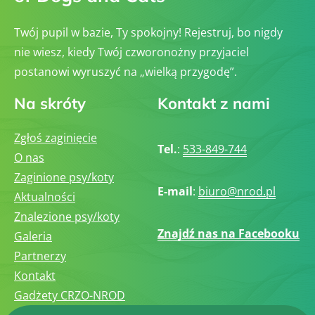
Twój pupil w bazie, Ty spokojny! Rejestruj, bo nigdy
nie wiesz, kiedy Twój czworonożny przyjaciel
postanowi wyruszyć na „wielką przygodę”.
Na skróty
Kontakt z nami
Zgłoś zaginięcie
Tel.
:
533-849-744
O nas
Zaginione psy/koty
E-mail
:
biuro@nrod.pl
Aktualności
Znalezione psy/koty
Znajdź nas na Facebooku
Galeria
Partnerzy
Kontakt
Gadżety CRZO-NROD