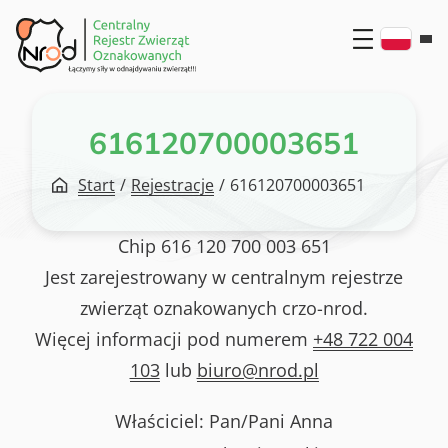
Przejdź
do
treści
616120700003651
Start
/
Rejestracje
/
616120700003651
Chip
616 120 700 003 651
Jest zarejestrowany w centralnym rejestrze
zwierząt oznakowanych crzo-nrod.
Więcej informacji pod numerem
+48 722 004
103
lub
biuro@nrod.pl
Właściciel: Pan/Pani
Anna