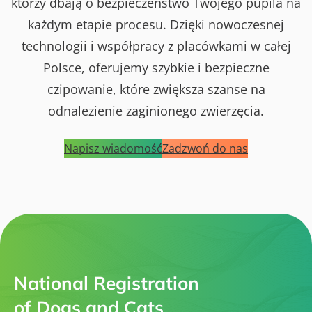
którzy dbają o bezpieczeństwo Twojego pupila na
każdym etapie procesu. Dzięki nowoczesnej
technologii i współpracy z placówkami w całej
Polsce, oferujemy szybkie i bezpieczne
czipowanie, które zwiększa szanse na
odnalezienie zaginionego zwierzęcia.
Napisz wiadomość
Zadzwoń do nas
National Registration
of Dogs and Cats