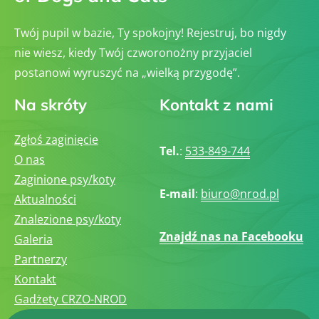
Twój pupil w bazie, Ty spokojny! Rejestruj, bo nigdy
nie wiesz, kiedy Twój czworonożny przyjaciel
postanowi wyruszyć na „wielką przygodę”.
Na skróty
Kontakt z nami
Zgłoś zaginięcie
Tel.
:
533-849-744
O nas
Zaginione psy/koty
E-mail
:
biuro@nrod.pl
Aktualności
Znalezione psy/koty
Znajdź nas na Facebooku
Galeria
Partnerzy
Kontakt
Gadżety CRZO-NROD