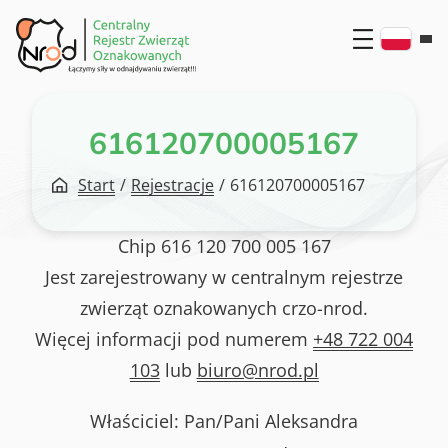
Przejdź
do
treści
616120700005167
Start
/
Rejestracje
/
616120700005167
Chip
616 120 700 005 167
Jest zarejestrowany w centralnym rejestrze
zwierząt oznakowanych crzo-nrod.
Więcej informacji pod numerem
+48 722 004
103
lub
biuro@nrod.pl
Właściciel: Pan/Pani
Aleksandra