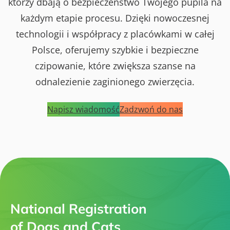
którzy dbają o bezpieczeństwo Twojego pupila na
każdym etapie procesu. Dzięki nowoczesnej
technologii i współpracy z placówkami w całej
Polsce, oferujemy szybkie i bezpieczne
czipowanie, które zwiększa szanse na
odnalezienie zaginionego zwierzęcia.
Napisz wiadomość
Zadzwoń do nas
National Registration
of Dogs and Cats