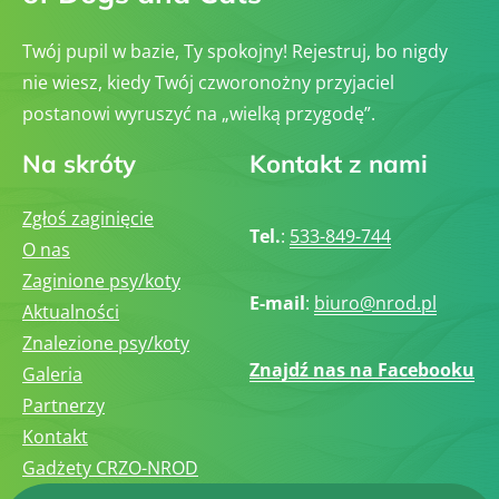
Twój pupil w bazie, Ty spokojny! Rejestruj, bo nigdy
nie wiesz, kiedy Twój czworonożny przyjaciel
postanowi wyruszyć na „wielką przygodę”.
Na skróty
Kontakt z nami
Zgłoś zaginięcie
Tel.
:
533-849-744
O nas
Zaginione psy/koty
E-mail
:
biuro@nrod.pl
Aktualności
Znalezione psy/koty
Znajdź nas na Facebooku
Galeria
Partnerzy
Kontakt
Gadżety CRZO-NROD