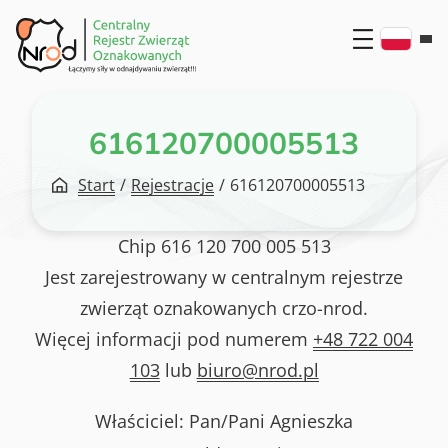
Przejdź
do
treści
616120700005513
Start
/
Rejestracje
/
616120700005513
Chip
616 120 700 005 513
Jest zarejestrowany w centralnym rejestrze
zwierząt oznakowanych crzo-nrod.
Więcej informacji pod numerem
+48 722 004
103
lub
biuro@nrod.pl
Właściciel: Pan/Pani
Agnieszka