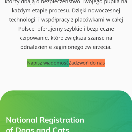
którzy dbają o bezpieczeństwo Twojego pupila na
każdym etapie procesu. Dzięki nowoczesnej
technologii i współpracy z placówkami w całej
Polsce, oferujemy szybkie i bezpieczne
czipowanie, które zwiększa szanse na
odnalezienie zaginionego zwierzęcia.
Napisz wiadomość
Zadzwoń do nas
National Registration
of Dogs and Cats