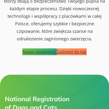
którzy dbają o bezpieczeństwo Twojego pupila na
każdym etapie procesu. Dzięki nowoczesnej
technologii i współpracy z placówkami w całej
Polsce, oferujemy szybkie i bezpieczne
czipowanie, które zwiększa szanse na
odnalezienie zaginionego zwierzęcia.
Napisz wiadomość
Zadzwoń do nas
National Registration
of Dogs and Cats