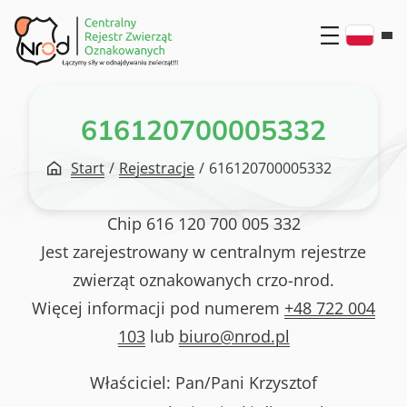
Przejdź
do
treści
616120700005332
Start
/
Rejestracje
/
616120700005332
Chip
616 120 700 005 332
Jest zarejestrowany w centralnym rejestrze
zwierząt oznakowanych crzo-nrod.
Więcej informacji pod numerem
+48 722 004
103
lub
biuro@nrod.pl
Właściciel: Pan/Pani
Krzysztof