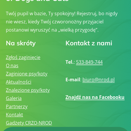
Twój pupil w bazie, Ty spokojny! Rejestruj, bo nigdy
nie wiesz, kiedy Twój czworonożny przyjaciel
postanowi wyruszyć na „wielką przygodę”.
Na skróty
Kontakt z nami
Zgłoś zaginięcie
Tel.
:
533-849-744
O nas
Zaginione psy/koty
E-mail
:
biuro@nrod.pl
Aktualności
Znalezione psy/koty
Znajdź nas na Facebooku
Galeria
Partnerzy
Kontakt
Gadżety CRZO-NROD