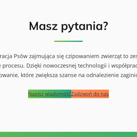
Masz pytania?
racja Psów zajmująca się czipowaniem zwierząt to ze
procesu. Dzięki nowoczesnej technologii i współprac
powanie, które zwiększa szanse na odnalezienie zagini
Napisz wiadomość
Zadzwoń do nas