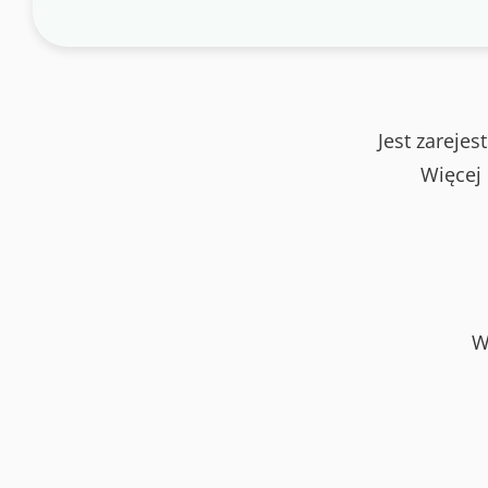
Jest zareje
Więcej
W