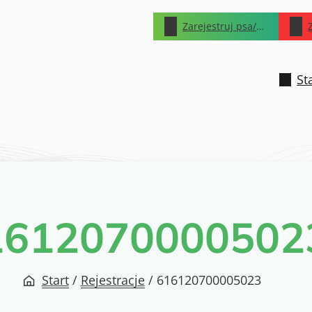
Zarejestruj psa/kota
St
1612070000502
Start
/
Rejestracje
/
616120700005023