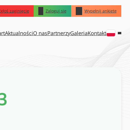
Zgłoś zaginięcie
Zaloguj się
Wypełnij ankietę
art
Aktualności
O nas
Partnerzy
Galeria
Kontakt
3