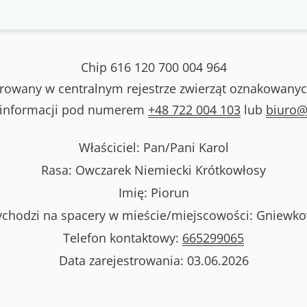
Chip
616 120 700 004 964
strowany w centralnym rejestrze zwierząt oznakowanyc
 informacji pod numerem
+48 722 004 103
lub
biuro@
Właściciel: Pan/Pani
Karol
Rasa:
Owczarek Niemiecki Krótkowłosy
Imię:
Piorun
chodzi na spacery w mieście/miejscowości:
Gniewk
Telefon kontaktowy:
665299065
Data zarejestrowania:
03.06.2026