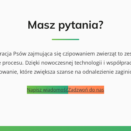
Masz pytania?
racja Psów zajmująca się czipowaniem zwierząt to ze
procesu. Dzięki nowoczesnej technologii i współprac
powanie, które zwiększa szanse na odnalezienie zagini
Napisz wiadomość
Zadzwoń do nas