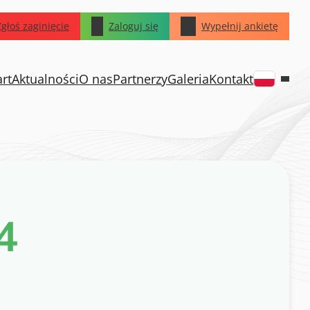
Zgłoś zaginięcie
Zaloguj się
Wypełnij ankietę
art
Aktualności
O nas
Partnerzy
Galeria
Kontakt
4