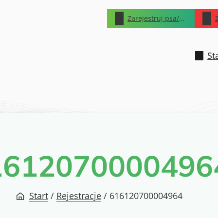
Zarejestruj psa/kota
St
1612070000496
Start
/
Rejestracje
/
616120700004964