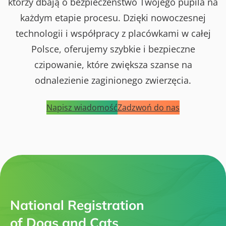
którzy dbają o bezpieczeństwo Twojego pupila na
każdym etapie procesu. Dzięki nowoczesnej
technologii i współpracy z placówkami w całej
Polsce, oferujemy szybkie i bezpieczne
czipowanie, które zwiększa szanse na
odnalezienie zaginionego zwierzęcia.
Napisz wiadomość
Zadzwoń do nas
National Registration
of Dogs and Cats