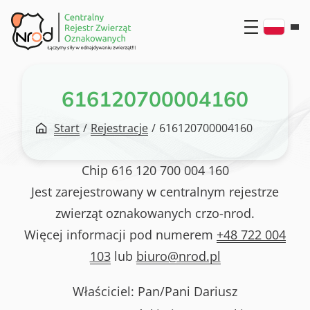
Przejdź
do
treści
616120700004160
Start
/
Rejestracje
/
616120700004160
Chip
616 120 700 004 160
Jest zarejestrowany w centralnym rejestrze
zwierząt oznakowanych crzo-nrod.
Więcej informacji pod numerem
+48 722 004
103
lub
biuro@nrod.pl
Właściciel: Pan/Pani
Dariusz