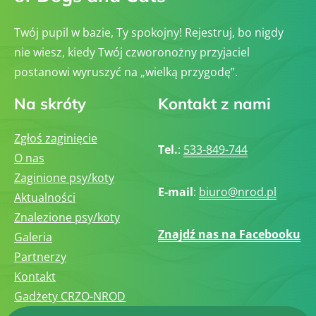
Twój pupil w bazie, Ty spokojny! Rejestruj, bo nigdy
nie wiesz, kiedy Twój czworonożny przyjaciel
postanowi wyruszyć na „wielką przygodę”.
Na skróty
Kontakt z nami
Zgłoś zaginięcie
Tel.
:
533-849-744
O nas
Zaginione psy/koty
E-mail
:
biuro@nrod.pl
Aktualności
Znalezione psy/koty
Znajdź nas na Facebooku
Galeria
Partnerzy
Kontakt
Gadżety CRZO-NROD