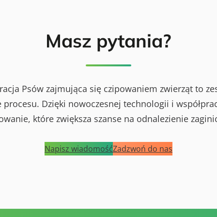
Masz pytania?
racja Psów zajmująca się czipowaniem zwierząt to ze
procesu. Dzięki nowoczesnej technologii i współprac
powanie, które zwiększa szanse na odnalezienie zagini
Napisz wiadomość
Zadzwoń do nas