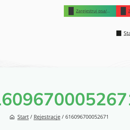
Zarejestruj psa/kota
St
1609670005267
Start
/
Rejestracje
/
616096700052671