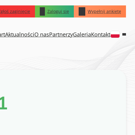
Zgłoś zaginięcie
Zaloguj się
Wypełnij ankietę
art
Aktualności
O nas
Partnerzy
Galeria
Kontakt
1