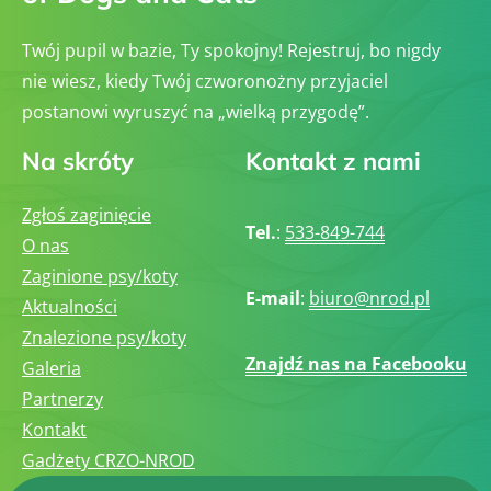
Twój pupil w bazie, Ty spokojny! Rejestruj, bo nigdy
nie wiesz, kiedy Twój czworonożny przyjaciel
postanowi wyruszyć na „wielką przygodę”.
Na skróty
Kontakt z nami
Zgłoś zaginięcie
Tel.
:
533-849-744
O nas
Zaginione psy/koty
E-mail
:
biuro@nrod.pl
Aktualności
Znalezione psy/koty
Znajdź nas na Facebooku
Galeria
Partnerzy
Kontakt
Gadżety CRZO-NROD