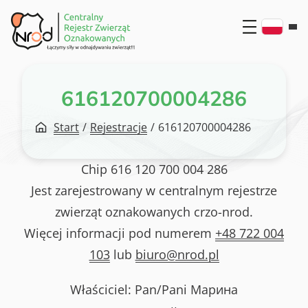
Przejdź
do
treści
616120700004286
Start
/
Rejestracje
/
616120700004286
Chip
616 120 700 004 286
Jest zarejestrowany w centralnym rejestrze
zwierząt oznakowanych crzo-nrod.
Więcej informacji pod numerem
+48 722 004
103
lub
biuro@nrod.pl
Właściciel: Pan/Pani
Марина