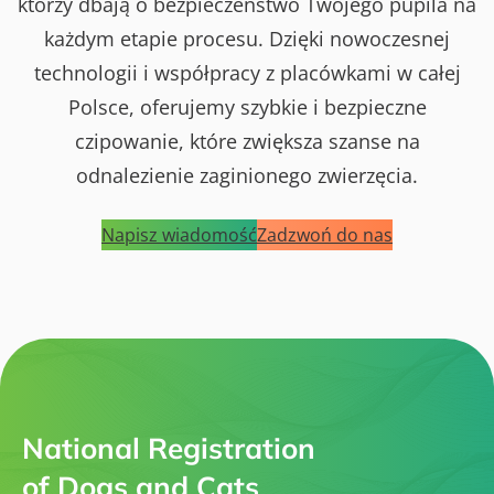
którzy dbają o bezpieczeństwo Twojego pupila na
każdym etapie procesu. Dzięki nowoczesnej
technologii i współpracy z placówkami w całej
Polsce, oferujemy szybkie i bezpieczne
czipowanie, które zwiększa szanse na
odnalezienie zaginionego zwierzęcia.
Napisz wiadomość
Zadzwoń do nas
National Registration
of Dogs and Cats