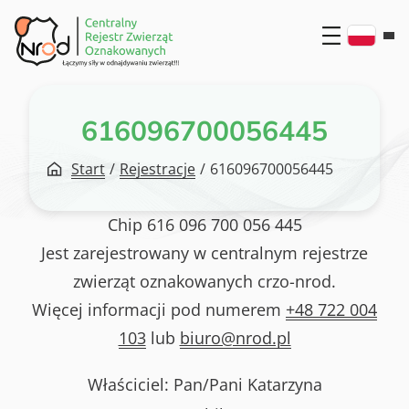
Przejdź
do
treści
616096700056445
Start
/
Rejestracje
/
616096700056445
Chip
616 096 700 056 445
Jest zarejestrowany w centralnym rejestrze
zwierząt oznakowanych crzo-nrod.
Więcej informacji pod numerem
+48 722 004
103
lub
biuro@nrod.pl
Właściciel: Pan/Pani
Katarzyna