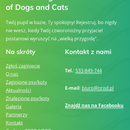
of Dogs and Cats
Twój pupil w bazie, Ty spokojny! Rejestruj, bo nigdy
nie wiesz, kiedy Twój czworonożny przyjaciel
postanowi wyruszyć na „wielką przygodę”.
Na skróty
Kontakt z nami
Zgłoś zaginięcie
Tel.
:
533-849-744
O nas
Zaginione psy/koty
E-mail
:
biuro@nrod.pl
Aktualności
Znalezione psy/koty
Znajdź nas na Facebooku
Galeria
Partnerzy
Kontakt