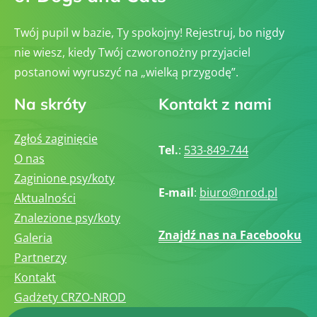
Twój pupil w bazie, Ty spokojny! Rejestruj, bo nigdy
nie wiesz, kiedy Twój czworonożny przyjaciel
postanowi wyruszyć na „wielką przygodę”.
Na skróty
Kontakt z nami
Zgłoś zaginięcie
Tel.
:
533-849-744
O nas
Zaginione psy/koty
E-mail
:
biuro@nrod.pl
Aktualności
Znalezione psy/koty
Znajdź nas na Facebooku
Galeria
Partnerzy
Kontakt
Gadżety CRZO-NROD