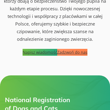
którzy dbają o bezpieczeństwo Twojego pupila na
każdym etapie procesu. Dzięki nowoczesnej
technologii i współpracy z placówkami w całej
Polsce, oferujemy szybkie i bezpieczne
czipowanie, które zwiększa szanse na
odnalezienie zaginionego zwierzęcia.
Napisz wiadomość
Zadzwoń do nas
National Registration
of Dogs and Cats