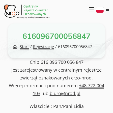
Przejdź
do
treści
616096700056847
Start
/
Rejestracje
/
616096700056847
Chip
616 096 700 056 847
Jest zarejestrowany w centralnym rejestrze
zwierząt oznakowanych crzo-nrod.
Więcej informacji pod numerem
+48 722 004
103
lub
biuro@nrod.pl
Właściciel: Pan/Pani
Lidia