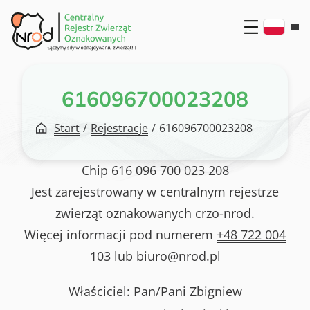
Przejdź
do
treści
616096700023208
Start
/
Rejestracje
/
616096700023208
Chip
616 096 700 023 208
Jest zarejestrowany w centralnym rejestrze
zwierząt oznakowanych crzo-nrod.
Więcej informacji pod numerem
+48 722 004
103
lub
biuro@nrod.pl
Właściciel: Pan/Pani
Zbigniew