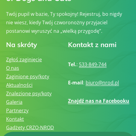
Twój pupil w bazie, Ty spokojny! Rejestruj, bo nigdy
nie wiesz, kiedy Twój czworonożny przyjaciel
postanowi wyruszyć na „wielką przygodę”.
Na skróty
Kontakt z nami
Zgłoś zaginięcie
Tel.
:
533-849-744
O nas
Zaginione psy/koty
E-mail
:
biuro@nrod.pl
Aktualności
Znalezione psy/koty
Znajdź nas na Facebooku
Galeria
Partnerzy
Kontakt
Gadżety CRZO-NROD