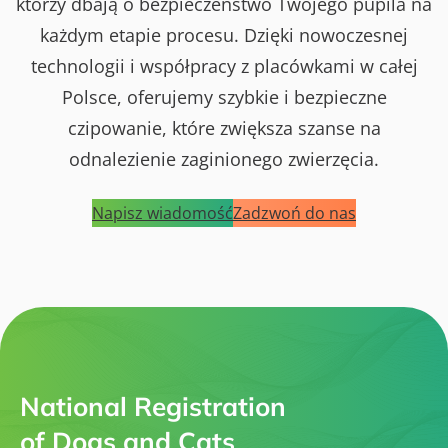
którzy dbają o bezpieczeństwo Twojego pupila na
każdym etapie procesu. Dzięki nowoczesnej
technologii i współpracy z placówkami w całej
Polsce, oferujemy szybkie i bezpieczne
czipowanie, które zwiększa szanse na
odnalezienie zaginionego zwierzęcia.
Napisz wiadomość
Zadzwoń do nas
National Registration
of Dogs and Cats