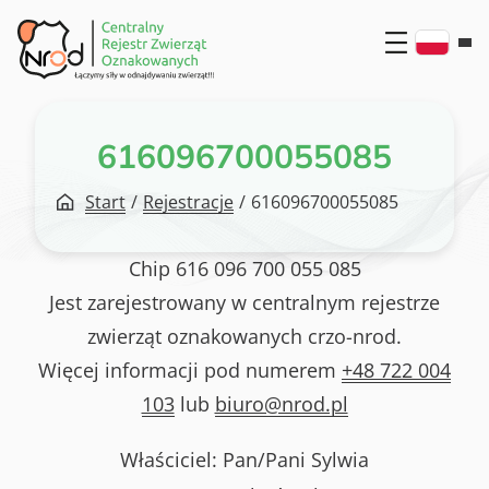
Przejdź
do
treści
616096700055085
Start
/
Rejestracje
/
616096700055085
Chip
616 096 700 055 085
Jest zarejestrowany w centralnym rejestrze
zwierząt oznakowanych crzo-nrod.
Więcej informacji pod numerem
+48 722 004
103
lub
biuro@nrod.pl
Właściciel: Pan/Pani
Sylwia