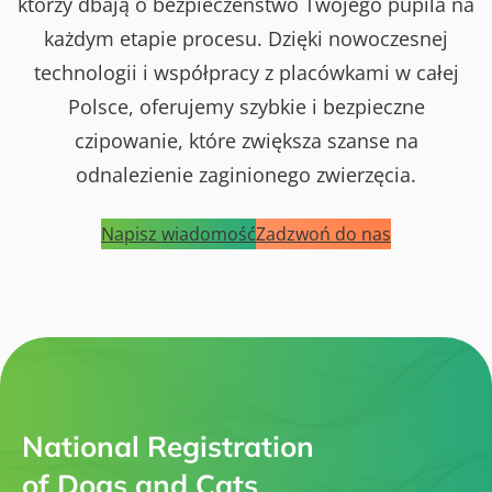
którzy dbają o bezpieczeństwo Twojego pupila na
każdym etapie procesu. Dzięki nowoczesnej
technologii i współpracy z placówkami w całej
Polsce, oferujemy szybkie i bezpieczne
czipowanie, które zwiększa szanse na
odnalezienie zaginionego zwierzęcia.
Napisz wiadomość
Zadzwoń do nas
National Registration
of Dogs and Cats