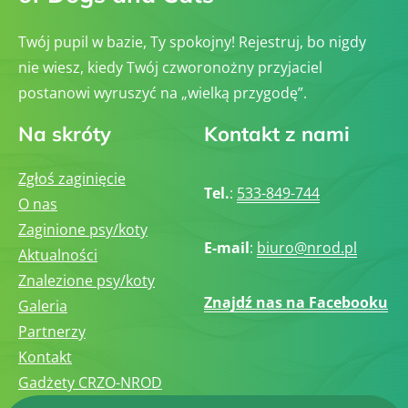
Twój pupil w bazie, Ty spokojny! Rejestruj, bo nigdy
nie wiesz, kiedy Twój czworonożny przyjaciel
postanowi wyruszyć na „wielką przygodę”.
Na skróty
Kontakt z nami
Zgłoś zaginięcie
Tel.
:
533-849-744
O nas
Zaginione psy/koty
E-mail
:
biuro@nrod.pl
Aktualności
Znalezione psy/koty
Znajdź nas na Facebooku
Galeria
Partnerzy
Kontakt
Gadżety CRZO-NROD