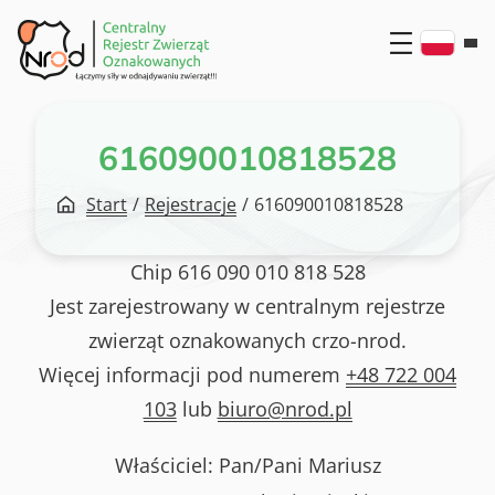
Przejdź
do
treści
616090010818528
Start
/
Rejestracje
/
616090010818528
Chip
616 090 010 818 528
Jest zarejestrowany w centralnym rejestrze
zwierząt oznakowanych crzo-nrod.
Więcej informacji pod numerem
+48 722 004
103
lub
biuro@nrod.pl
Właściciel: Pan/Pani
Mariusz