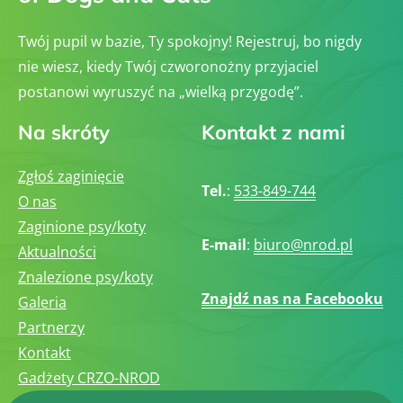
Twój pupil w bazie, Ty spokojny! Rejestruj, bo nigdy
nie wiesz, kiedy Twój czworonożny przyjaciel
postanowi wyruszyć na „wielką przygodę”.
Na skróty
Kontakt z nami
Zgłoś zaginięcie
Tel.
:
533-849-744
O nas
Zaginione psy/koty
E-mail
:
biuro@nrod.pl
Aktualności
Znalezione psy/koty
Znajdź nas na Facebooku
Galeria
Partnerzy
Kontakt
Gadżety CRZO-NROD