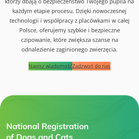
którzy dbają o bezpieczeństwo Twojego pupila na
każdym etapie procesu. Dzięki nowoczesnej
technologii i współpracy z placówkami w całej
Polsce, oferujemy szybkie i bezpieczne
czipowanie, które zwiększa szanse na
odnalezienie zaginionego zwierzęcia.
Napisz wiadomość
Zadzwoń do nas
National Registration
of Dogs and Cats