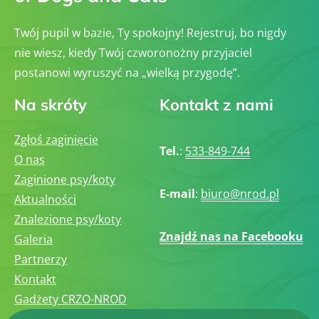
Twój pupil w bazie, Ty spokojny! Rejestruj, bo nigdy
nie wiesz, kiedy Twój czworonożny przyjaciel
postanowi wyruszyć na „wielką przygodę”.
Na skróty
Kontakt z nami
Zgłoś zaginięcie
Tel.
:
533-849-744
O nas
Zaginione psy/koty
E-mail
:
biuro@nrod.pl
Aktualności
Znalezione psy/koty
Znajdź nas na Facebooku
Galeria
Partnerzy
Kontakt
Gadżety CRZO-NROD