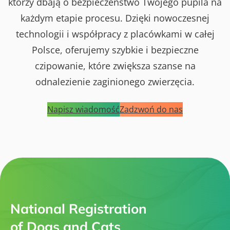
którzy dbają o bezpieczeństwo Twojego pupila na
każdym etapie procesu. Dzięki nowoczesnej
technologii i współpracy z placówkami w całej
Polsce, oferujemy szybkie i bezpieczne
czipowanie, które zwiększa szanse na
odnalezienie zaginionego zwierzęcia.
Napisz wiadomość
Zadzwoń do nas
National Registration
of Dogs and Cats