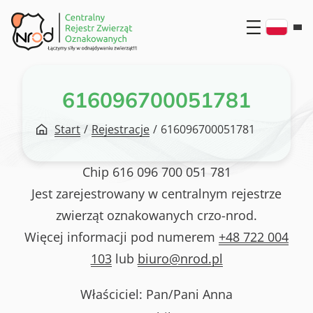
Przejdź
do
treści
616096700051781
Start
/
Rejestracje
/
616096700051781
Chip
616 096 700 051 781
Jest zarejestrowany w centralnym rejestrze
zwierząt oznakowanych crzo-nrod.
Więcej informacji pod numerem
+48 722 004
103
lub
biuro@nrod.pl
Właściciel: Pan/Pani
Anna