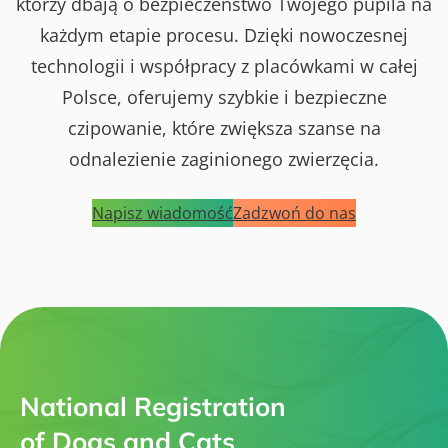
którzy dbają o bezpieczeństwo Twojego pupila na
każdym etapie procesu. Dzięki nowoczesnej
technologii i współpracy z placówkami w całej
Polsce, oferujemy szybkie i bezpieczne
czipowanie, które zwiększa szanse na
odnalezienie zaginionego zwierzęcia.
Napisz wiadomość
Zadzwoń do nas
National Registration
of Dogs and Cats