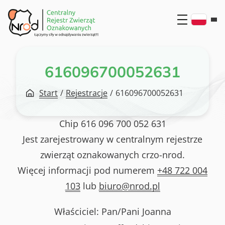
Przejdź
do
treści
616096700052631
Start
/
Rejestracje
/
616096700052631
Chip
616 096 700 052 631
Jest zarejestrowany w centralnym rejestrze
zwierząt oznakowanych crzo-nrod.
Więcej informacji pod numerem
+48 722 004
103
lub
biuro@nrod.pl
Właściciel: Pan/Pani
Joanna