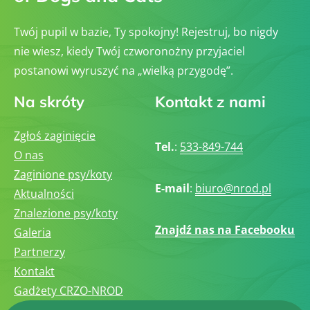
Twój pupil w bazie, Ty spokojny! Rejestruj, bo nigdy
nie wiesz, kiedy Twój czworonożny przyjaciel
postanowi wyruszyć na „wielką przygodę”.
Na skróty
Kontakt z nami
Zgłoś zaginięcie
Tel.
:
533-849-744
O nas
Zaginione psy/koty
E-mail
:
biuro@nrod.pl
Aktualności
Znalezione psy/koty
Znajdź nas na Facebooku
Galeria
Partnerzy
Kontakt
Gadżety CRZO-NROD