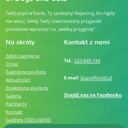
Twój pupil w bazie, Ty spokojny! Rejestruj, bo nigdy
nie wiesz, kiedy Twój czworonożny przyjaciel
postanowi wyruszyć na „wielką przygodę”.
Na skróty
Kontakt z nami
Zgłoś zaginięcie
Tel.
:
533-849-744
O nas
Zaginione psy/koty
E-mail
:
biuro@nrod.pl
Aktualności
Znalezione psy/koty
Znajdź nas na Facebooku
Galeria
Partnerzy
Kontakt
Gadżety CRZO-NROD