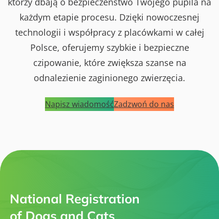
którzy dbają o bezpieczeństwo Twojego pupila na
każdym etapie procesu. Dzięki nowoczesnej
technologii i współpracy z placówkami w całej
Polsce, oferujemy szybkie i bezpieczne
czipowanie, które zwiększa szanse na
odnalezienie zaginionego zwierzęcia.
Napisz wiadomość
Zadzwoń do nas
National Registration
of Dogs and Cats