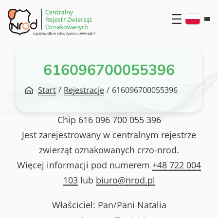
Przejdź
do
treści
616096700055396
Start
/
Rejestracje
/
616096700055396
Chip
616 096 700 055 396
Jest zarejestrowany w centralnym rejestrze
zwierząt oznakowanych crzo-nrod.
Więcej informacji pod numerem
+48 722 004
103
lub
biuro@nrod.pl
Właściciel: Pan/Pani
Natalia