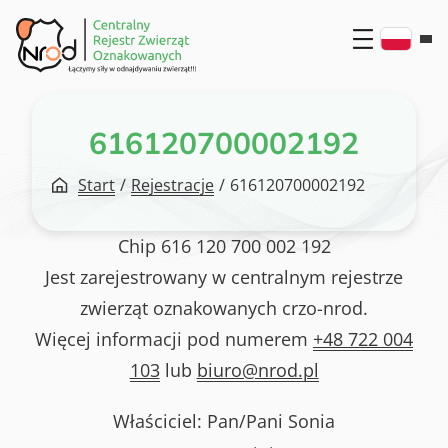
Przejdź
do
treści
616120700002192
Start
/
Rejestracje
/
616120700002192
Chip
616 120 700 002 192
Jest zarejestrowany w centralnym rejestrze
zwierząt oznakowanych crzo-nrod.
Więcej informacji pod numerem
+48 722 004
103
lub
biuro@nrod.pl
Właściciel: Pan/Pani
Sonia