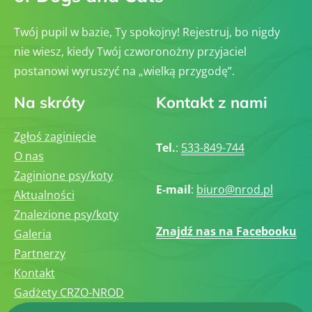
Twój pupil w bazie, Ty spokojny! Rejestruj, bo nigdy
nie wiesz, kiedy Twój czworonożny przyjaciel
postanowi wyruszyć na „wielką przygodę”.
Na skróty
Kontakt z nami
Zgłoś zaginięcie
Tel.
:
533-849-744
O nas
Zaginione psy/koty
E-mail
:
biuro@nrod.pl
Aktualności
Znalezione psy/koty
Znajdź nas na Facebooku
Galeria
Partnerzy
Kontakt
Gadżety CRZO-NROD