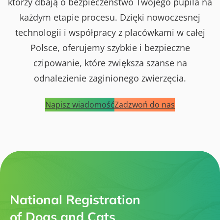
którzy dbają o bezpieczeństwo Twojego pupila na
każdym etapie procesu. Dzięki nowoczesnej
technologii i współpracy z placówkami w całej
Polsce, oferujemy szybkie i bezpieczne
czipowanie, które zwiększa szanse na
odnalezienie zaginionego zwierzęcia.
Napisz wiadomość
Zadzwoń do nas
National Registration
of Dogs and Cats