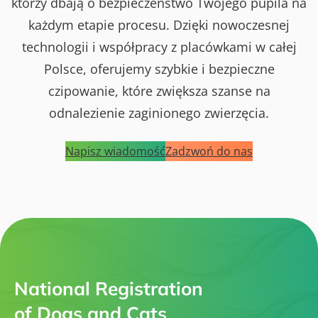
którzy dbają o bezpieczeństwo Twojego pupila na
każdym etapie procesu. Dzięki nowoczesnej
technologii i współpracy z placówkami w całej
Polsce, oferujemy szybkie i bezpieczne
czipowanie, które zwiększa szanse na
odnalezienie zaginionego zwierzęcia.
Napisz wiadomość
Zadzwoń do nas
National Registration
of Dogs and Cats