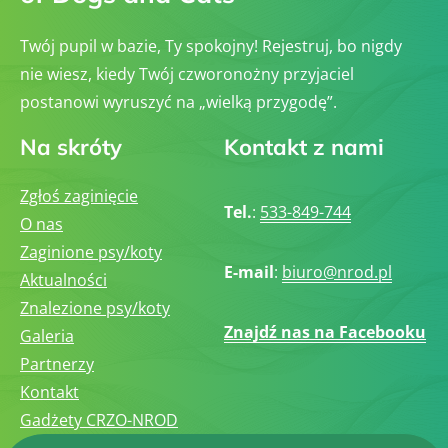
Twój pupil w bazie, Ty spokojny! Rejestruj, bo nigdy
nie wiesz, kiedy Twój czworonożny przyjaciel
postanowi wyruszyć na „wielką przygodę”.
Na skróty
Kontakt z nami
Zgłoś zaginięcie
Tel.
:
533-849-744
O nas
Zaginione psy/koty
E-mail
:
biuro@nrod.pl
Aktualności
Znalezione psy/koty
Znajdź nas na Facebooku
Galeria
Partnerzy
Kontakt
Gadżety CRZO-NROD