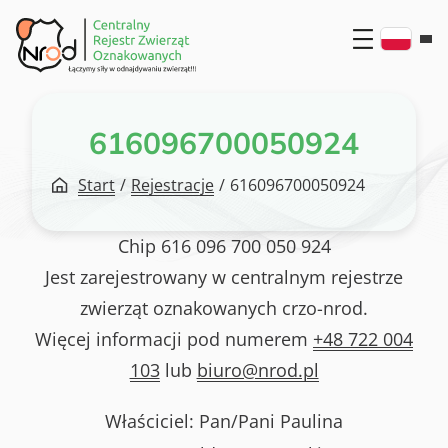
Przejdź
do
treści
616096700050924
Start
/
Rejestracje
/
616096700050924
Chip
616 096 700 050 924
Jest zarejestrowany w centralnym rejestrze
zwierząt oznakowanych crzo-nrod.
Więcej informacji pod numerem
+48 722 004
103
lub
biuro@nrod.pl
Właściciel: Pan/Pani
Paulina