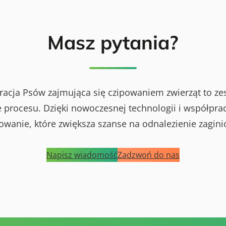
Masz pytania?
racja Psów zajmująca się czipowaniem zwierząt to ze
procesu. Dzięki nowoczesnej technologii i współprac
powanie, które zwiększa szanse na odnalezienie zagini
Napisz wiadomość
Zadzwoń do nas