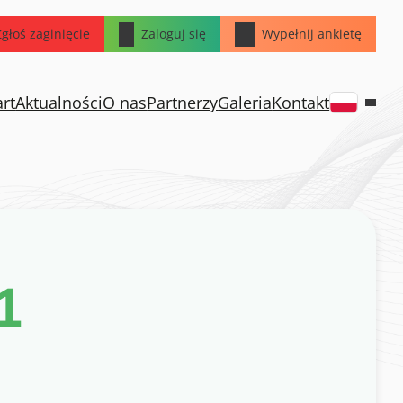
Zgłoś zaginięcie
Zaloguj się
Wypełnij ankietę
art
Aktualności
O nas
Partnerzy
Galeria
Kontakt
1