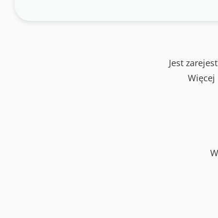
Jest zareje
Więcej
W