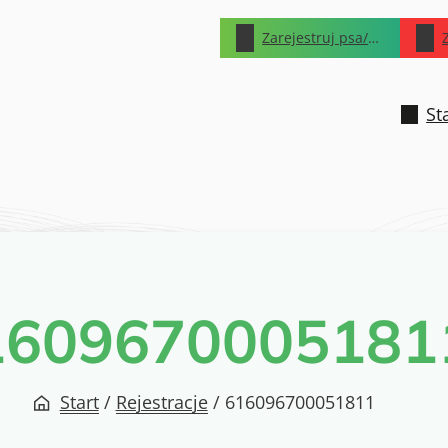
Zarejestruj psa/kota
St
1609670005181
Start
/
Rejestracje
/
616096700051811