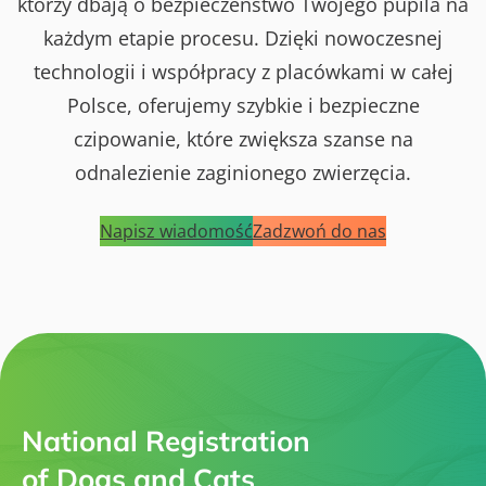
którzy dbają o bezpieczeństwo Twojego pupila na
każdym etapie procesu. Dzięki nowoczesnej
technologii i współpracy z placówkami w całej
Polsce, oferujemy szybkie i bezpieczne
czipowanie, które zwiększa szanse na
odnalezienie zaginionego zwierzęcia.
Napisz wiadomość
Zadzwoń do nas
National Registration
of Dogs and Cats