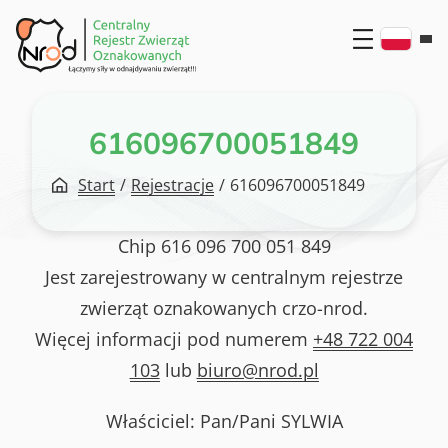
Przejdź
do
treści
616096700051849
Start
/
Rejestracje
/
616096700051849
Chip
616 096 700 051 849
Jest zarejestrowany w centralnym rejestrze
zwierząt oznakowanych crzo-nrod.
Więcej informacji pod numerem
+48 722 004
103
lub
biuro@nrod.pl
Właściciel: Pan/Pani
SYLWIA