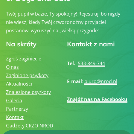
Twój pupil w bazie, Ty spokojny! Rejestruj, bo nigdy
nie wiesz, kiedy Twój czworonożny przyjaciel
postanowi wyruszyć na „wielką przygodę”.
Na skróty
Kontakt z nami
Zgłoś zaginięcie
Tel.
:
533-849-744
O nas
Zaginione psy/koty
E-mail
:
biuro@nrod.pl
Aktualności
Znalezione psy/koty
Znajdź nas na Facebooku
Galeria
Partnerzy
Kontakt
Gadżety CRZO-NROD