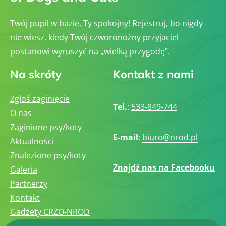
Twój pupil w bazie, Ty spokojny! Rejestruj, bo nigdy
nie wiesz, kiedy Twój czworonożny przyjaciel
postanowi wyruszyć na „wielką przygodę”.
Na skróty
Kontakt z nami
Zgłoś zaginięcie
Tel.
:
533-849-744
O nas
Zaginione psy/koty
E-mail
:
biuro@nrod.pl
Aktualności
Znalezione psy/koty
Znajdź nas na Facebooku
Galeria
Partnerzy
Kontakt
Gadżety CRZO-NROD