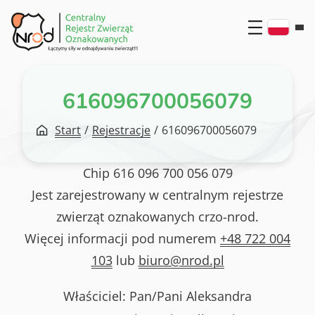
Przejdź
do
treści
616096700056079
Start
/
Rejestracje
/
616096700056079
Chip
616 096 700 056 079
Jest zarejestrowany w centralnym rejestrze
zwierząt oznakowanych crzo-nrod.
Więcej informacji pod numerem
+48 722 004
103
lub
biuro@nrod.pl
Właściciel: Pan/Pani
Aleksandra