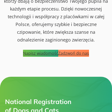
którzy dbają o bezpieczeństwo Twojego pupila na
każdym etapie procesu. Dzięki nowoczesnej
technologii i współpracy z placówkami w całej
Polsce, oferujemy szybkie i bezpieczne
czipowanie, które zwiększa szanse na
odnalezienie zaginionego zwierzęcia.
Napisz wiadomość
Zadzwoń do nas
National Registration
of Dogs and Cats